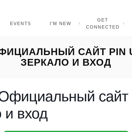
GET
EVENTS
I’M NEW
CONNECTED
ОФИЦИАЛЬНЫЙ САЙТ PIN U
ЗЕРКАЛО И ВХОД
 Официальный сайт P
 и вход