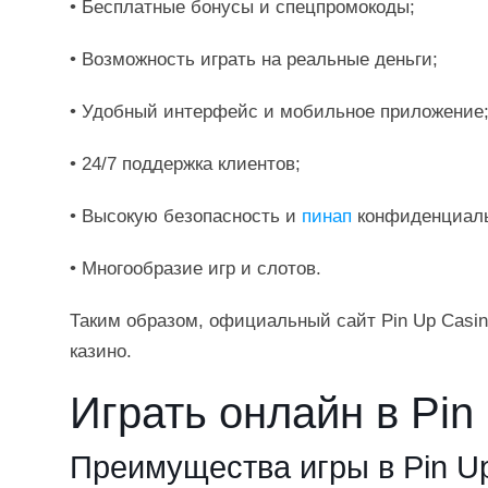
• Бесплатные бонусы и спецпромокоды;
• Возможность играть на реальные деньги;
• Удобный интерфейс и мобильное приложение
• 24/7 поддержка клиентов;
• Высокую безопасность и
пинап
конфиденциаль
• Многообразие игр и слотов.
Таким образом, официальный сайт Pin Up Casin
казино.
Играть онлайн в Pin
Преимущества игры в Pin U