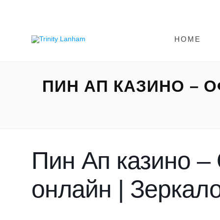
HOME
ПИН АП КАЗИНО – 
Пин Ап казино –
онлайн | Зеркало