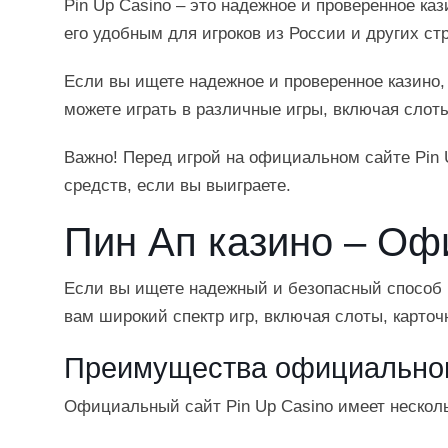
Pin Up Casino – это надежное и проверенное ка
его удобным для игроков из России и других ст
Если вы ищете надежное и проверенное казино, 
можете играть в различные игры, включая слоты
Важно! Перед игрой на официальном сайте Pin 
средств, если вы выиграете.
Пин Ап казино – Оф
Если вы ищете надежный и безопасный способ и
вам широкий спектр игр, включая слоты, карточ
Преимущества официального
Официальный сайт Pin Up Casino имеет несколь