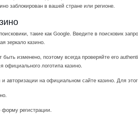
ино заблокирован в вашей стране или регионе.
азино
оисковики, такие как Google. Введите в поисковик запро
ая зеркало казино.
 быть изменено, поэтому всегда проверяйте его authenti
я официального логотипа казино.
ии и авторизации на официальном сайте казино. Для эт
но.
е форму регистрации.